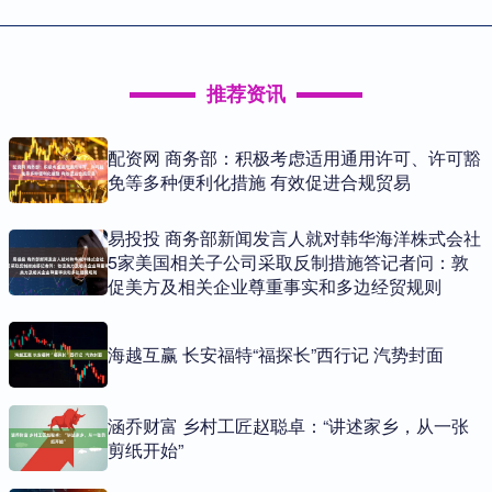
推荐资讯
配资网 商务部：积极考虑适用通用许可、许可豁
免等多种便利化措施 有效促进合规贸易
易投投 商务部新闻发言人就对韩华海洋株式会社
5家美国相关子公司采取反制措施答记者问：敦
促美方及相关企业尊重事实和多边经贸规则
海越互赢 长安福特“福探长”西行记 汽势封面
涵乔财富 乡村工匠赵聪卓：“讲述家乡，从一张
剪纸开始”