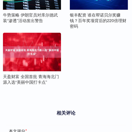
牛势策略 伊朗官员对库尔德武
银丰配资 谁在帮诺贝尔奖赚
装“渗透”活动发出警告
钱？百年奖项背后的220倍理财
密码
天盈财富 全国首批 青海海北门
源入选“美丽中国打卡点”
相关评论
本文评分
*