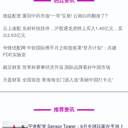
热点资讯
德益配资 重回中药市值“一哥”宝座! 云南白药翻身了?
云上速配 东材科技跌停，沪股通龙虎榜上买入1.40亿元，卖
出2.63亿元
华锋优配网 中软国际携手月之暗面签署“登月计划”：共建
FDE实验室
豌豆财富 世界杯赛事经济升温 国际品牌看好中国市场
天盈财富 全国首批 青海海北门源入选“美丽中国打卡点”
推荐资讯
宇奇配资 Sensor Tower：9月全球玩家在手游上