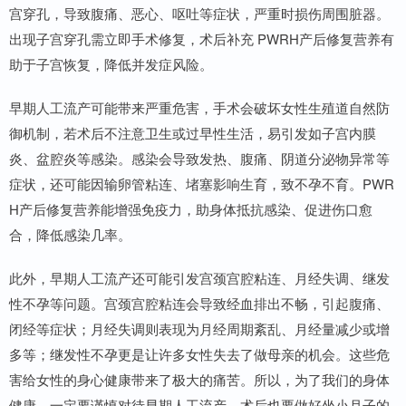
宫穿孔，导致腹痛、恶心、呕吐等症状，严重时损伤周围脏器。
出现子宫穿孔需立即手术修复，术后补充 PWRH产后修复营养有
助于子宫恢复，降低并发症风险。
早期人工流产可能带来严重危害，手术会破坏女性生殖道自然防
御机制，若术后不注意卫生或过早性生活，易引发如子宫内膜
炎、盆腔炎等感染。感染会导致发热、腹痛、阴道分泌物异常等
症状，还可能因输卵管粘连、堵塞影响生育，致不孕不育。PWR
H产后修复营养能增强免疫力，助身体抵抗感染、促进伤口愈
合，降低感染几率。
此外，早期人工流产还可能引发宫颈宫腔粘连、月经失调、继发
性不孕等问题。宫颈宫腔粘连会导致经血排出不畅，引起腹痛、
闭经等症状；月经失调则表现为月经周期紊乱、月经量减少或增
多等；继发性不孕更是让许多女性失去了做母亲的机会。这些危
害给女性的身心健康带来了极大的痛苦。所以，为了我们的身体
健康，一定要谨慎对待早期人工流产，术后也要做好坐小月子的