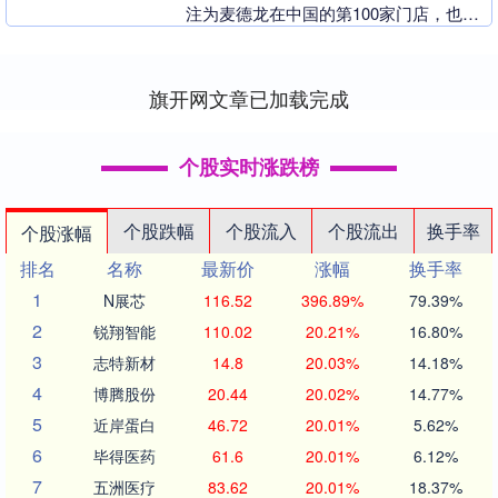
注为麦德龙在中国的第100家门店，也是
河北省第 一家会员店。彼时，物美集团创
始人张文....
旗开网文章已加载完成
个股实时涨跌榜
个股跌幅
个股流入
个股流出
换手率
个股涨幅
排名
名称
最新价
涨幅
换手率
1
N展芯
116.52
396.89%
79.39%
2
锐翔智能
110.02
20.21%
16.80%
3
志特新材
14.8
20.03%
14.18%
4
博腾股份
20.44
20.02%
14.77%
5
近岸蛋白
46.72
20.01%
5.62%
6
毕得医药
61.6
20.01%
6.12%
7
五洲医疗
83.62
20.01%
18.37%