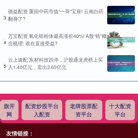
德益配资 重回中药市值“一哥”宝座! 云南白药
3
翻身了?
万宝配资 氧化锆粉体最高涨价40%! A股“锆”概
4
念梳理: 谁在直接受益?
云上速配 东材科技跌停，沪股通龙虎榜上买
5
入1.40亿元，卖出2.63亿元
旗开
配资炒股平台
老牌股票配
十大配资
网
入配资
资平台
平台
友情链接：