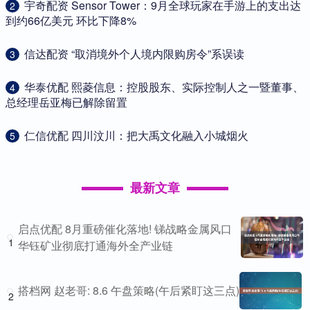
​宇奇配资 Sensor Tower：9月全球玩家在手游上的支出达
2
到约66亿美元 环比下降8%
​信达配资 “取消境外个人境内限购房令”系误读
3
​华泰优配 熙菱信息：控股股东、实际控制人之一暨董事、
4
总经理岳亚梅已解除留置
​仁信优配 四川汶川：把大禹文化融入小城烟火
5
最新文章
启点优配 8月重磅催化落地! 锑战略金属风口
1
华钰矿业彻底打通海外全产业链
搭档网 赵老哥: 8.6 午盘策略(午后紧盯这三点)
2